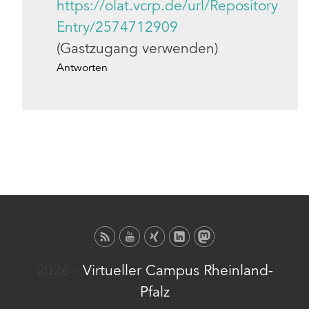
https://olat.vcrp.de/url/Repository
Entry/2574712909
(Gastzugang verwenden)
Antworten
2026 -
Virtueller Campus Rheinland-
Pfalz