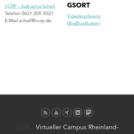
GSORT
VCRP – Katharina Schell
Telefon
0631 205 5021
Videokonferenz
E-Mail
schell@vcrp.de
(BigBlueButton)
2026 -
Virtueller Campus Rheinland-