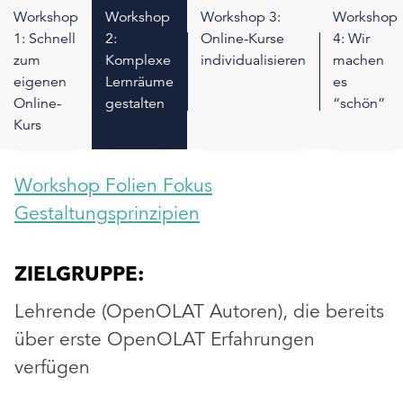
Workshop
Workshop
Workshop 3:
Workshop
1: Schnell
2:
Online-Kurse
4: Wir
zum
Komplexe
individualisieren
machen
eigenen
Lernräume
es
Online-
gestalten
“schön”
Kurs
Workshop Folien Fokus
Gestaltungsprinzipien
ZIELGRUPPE:
Lehrende (OpenOLAT Autoren), die bereits
über erste OpenOLAT Erfahrungen
verfügen